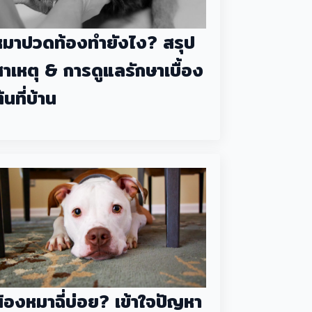
หมาปวดท้องทำยังไง? สรุป
สาเหตุ & การดูแลรักษาเบื้อง
้นที่บ้าน
น้องหมาฉี่บ่อย? เข้าใจปัญหา