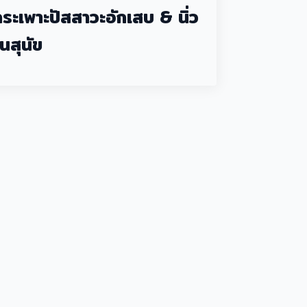
กระเพาะปัสสาวะอักเสบ & นิ่ว
นสุนัข