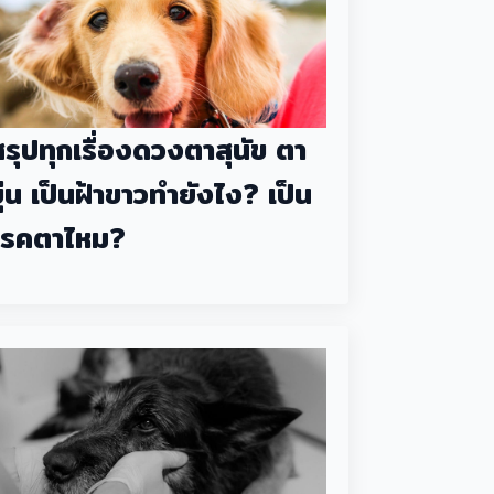
สรุปทุกเรื่องดวงตาสุนัข ตา
ุ่น เป็นฝ้าขาวทำยังไง? เป็น
โรคตาไหม?